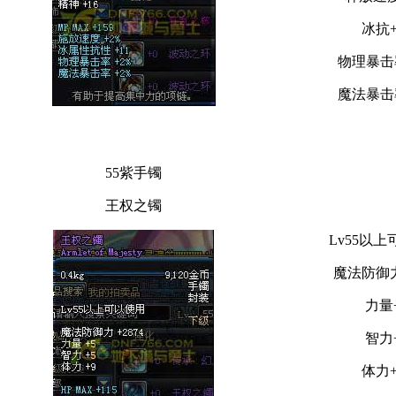
冰抗+
物理暴击
魔法暴击
55紫手镯
王权之镯
Lv55以
魔法防御力
力量
智力
体力+