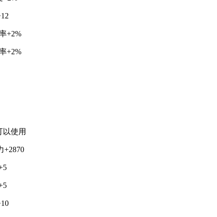
12
率+2%
率+2%
上可以使用
+2870
+5
+5
10