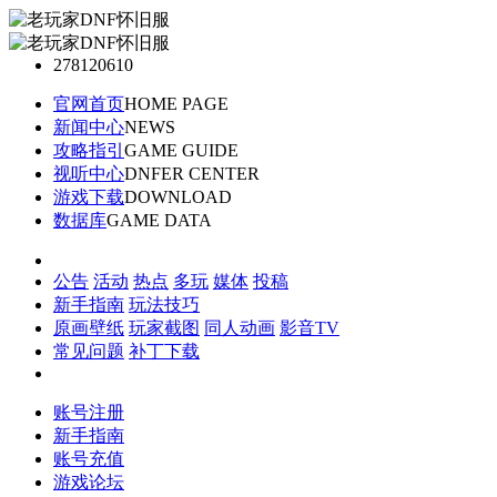
278120610
官网首页
HOME PAGE
新闻中心
NEWS
攻略指引
GAME GUIDE
视听中心
DNFER CENTER
游戏下载
DOWNLOAD
数据库
GAME DATA
公告
活动
热点
多玩
媒体
投稿
新手指南
玩法技巧
原画壁纸
玩家截图
同人动画
影音TV
常见问题
补丁下载
账号注册
新手指南
账号充值
游戏论坛