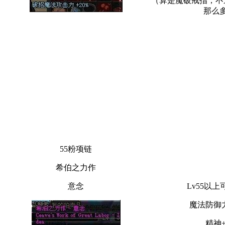
那么
55粉项链
希伯之力作
意念
Lv55以
魔法防御力
精神+