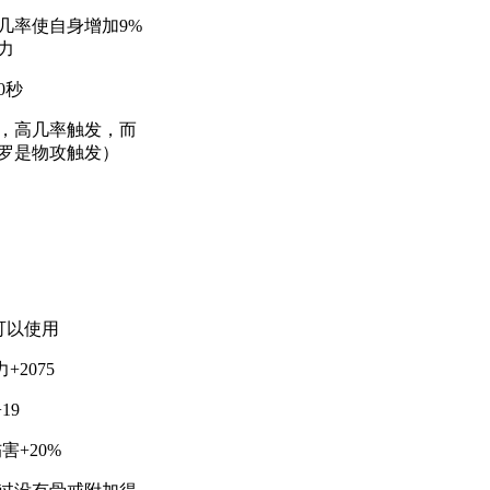
几率使自身增加9%
力
0秒
，高几率触发，而
罗是物攻触发）
上可以使用
+2075
19
害+20%
过没有骨戒附加得