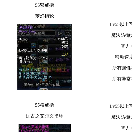
55紫戒指
梦幻指轮
Lv55以
魔法防御力
智力+
移动速度
所有属性
所有异常
55粉戒指
Lv55以
远古之艾尔文指环
魔法防御力
智力+