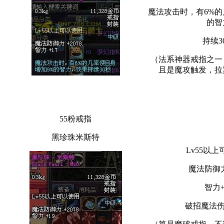
魔法攻击时，有6%的
的智
持续3
（法系神器戒指之一
且是魔攻触发，拉
55粉戒指
黑珍珠米斯特
Lv55以
魔法防御力
智力+
破招魔法伤
（算是魔破戒指，不