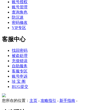
账号授权
账号管理
查询角色
防沉迷
密码修改
VIP专区
客服中心
找回密码
被盗处理
充值错误
自助服务
客服专区
账号申诉
珍 宝 阁
BUG提交
您所在的位置：
主页
-
攻略指引
-
新手指南
-