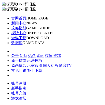
278120610
官网首页
HOME PAGE
新闻中心
NEWS
攻略指引
GAME GUIDE
视听中心
DNFER CENTER
游戏下载
DOWNLOAD
数据库
GAME DATA
公告
活动
热点
多玩
媒体
投稿
新手指南
玩法技巧
原画壁纸
玩家截图
同人动画
影音TV
常见问题
补丁下载
账号注册
新手指南
账号充值
游戏论坛