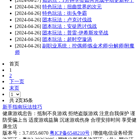
[2024-04-26]
特色玩法：扭曲世界的次元
[2024-04-26]
特色玩法：街头争霸
[2024-04-26]
团本玩法：卢克讨伐战
[2024-04-26]
团本玩法：安徒恩讨伐战
[2024-04-26]
团本玩法：普雷·伊希斯攻坚战
[2024-04-26]
团本玩法：超时空漩涡
[2024-04-26]
副职业系统：控偶师|炼金术师|分解师|附魔
师
首页
1
2
下一页
末页
共
2
页
35
条
新手指南
玩法技巧
健康游戏忠告：抵制不良游戏 拒绝盗版游戏 注意自我保护 谨
防受骗上当 适度游戏益脑 沉迷游戏伤身 合理安排时间 享受健
康生活
版本号：3.7.055.6070
粤ICP备6548210号
| 增值电信业务经营
许可证：粤B2-20263085 | 网络出版服务许可证:（总）网出证