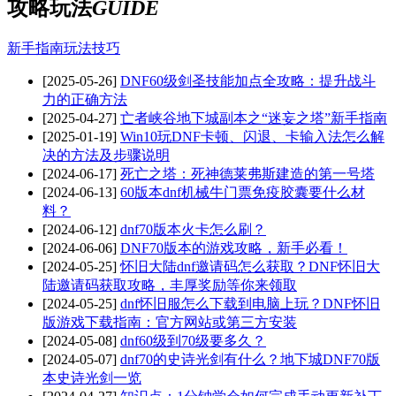
攻略玩法
GUIDE
新手指南
玩法技巧
[2025-05-26]
DNF60级剑圣技能加点全攻略：提升战斗
力的正确方法
[2025-04-27]
亡者峡谷地下城副本之“迷妄之塔”新手指南
[2025-01-19]
Win10玩DNF卡顿、闪退、卡输入法怎么解
决的方法及步骤说明
[2024-06-17]
死亡之塔：死神德莱弗斯建造的第一号塔
[2024-06-13]
60版本dnf机械牛门票免疫胶囊要什么材
料？
[2024-06-12]
dnf70版本火卡怎么刷？
[2024-06-06]
DNF70版本的游戏攻略，新手必看！
[2024-05-25]
怀旧大陆dnf邀请码怎么获取？DNF怀旧大
陆邀请码获取攻略，丰厚奖励等你来领取
[2024-05-25]
dnf怀旧服怎么下载到电脑上玩？DNF怀旧
版游戏下载指南：官方网站或第三方安装
[2024-05-08]
dnf60级到70级要多久？
[2024-05-07]
dnf70的史诗光剑有什么？地下城DNF70版
本史诗光剑一览
[2024-04-27]
知识点：1分钟学会如何完成手动更新补丁