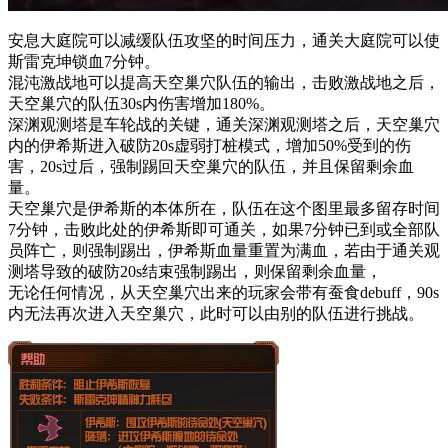
安息大庭院可以减缓队伍攻坚的时间压力，通关大庭院可以使
斯雷克坤锁血7分钟。
混沌激战地可以提高天空巢穴队伍的输出，击败激战地之后，
天空巢穴的队伍30s内伤害增加180%。
深渊观测塔是车轮战的关键，通关深渊观测塔之后，天空巢穴
内的伊希斯进入破防20s虚弱打桩模式，增加50%受到的伤
害，20s过后，强制踢回天空巢穴的队伍，并且保留剩余血
量。
天空巢穴是伊希斯的本体所在，队伍在这个图里最多留存时间
7分钟，击败此处的伊希斯即可通关，如果7分钟已到或全部队
员阵亡，则强制踢出，伊希斯血量重置为满血，若由于通关观
测塔导致的破防20s结束强制踢出，则保留剩余血量，
无论任何情况，从天空巢穴出来的玩家会带有蚕食debuff，90s
内无法再次进入天空巢穴，此时可以由别的队伍进行挑战。