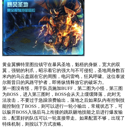
黄金翼狮特里图拉镇守在暴风圣地，魁梧的身躯，宽大的双
翼，强韧的利爪，昭示着它的强大与不可侵犯，圣地周身数百
米内的乌云盘踞在它的周围，电闪雷鸣，狂风呼啸。这位泰波
尔斯昔日的风路守护者，即将纵情释放它的破坏力。
第一图没有怪，用于队员施加BUFF，第二图为小怪，第三图
为BOSS，进入第三图时，BOSS会从天上缓缓降落，此时无
法攻击，不要过于急躁浪费输出，落地之后如果队内有控制技
能控制住了BOSS，则可以进行一轮小输出，常规状态下，可
以躲开BOSS入场后马上衔接的跳跃砸地技能之后进行爆发输
出，配置好的队伍可以一轮直接带走。如果配置不够，出现了
特殊机制，则按以下方式攻略。