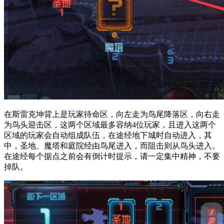
在斯雷克坤背上是玩家待命区，向左走为鸟尾降落区，向右走
为鸟头迎击区，这两个区域最多容纳4位玩家，且进入这两个
区域的玩家会自动组成队伍，在途经地下城时自动进入，其
中，圣地、魔塔和庭院经由鸟尾进入，而阻击则从鸟头进入。
在途经每个据点之前会有倒计时提示，请一定集中精神，不要
掉队。