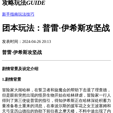
攻略玩法
GUIDE
新手指南
玩法技巧
团本玩法：普雷·伊希斯攻坚战
发表时间：2024-04-26 20:13
普雷·伊希斯攻坚战
剧情背景及设定介绍
1.剧情背景
冒险家大闹哈林，在誓卫者和旋魔会的帮助下击退了理查德，
但是眼前突然出现的怪异生物开始在哈林肆虐，冒险家一行人
得到了第三使徒普雷的指引，得知伊希斯正在哈林深处积蓄力
量准备卷土重来的消息，在泰波尔斯的援军花之女王波塞姆和
天弓亚历山德拉的协助下前往夜之摩天楼，不料中途出现了内