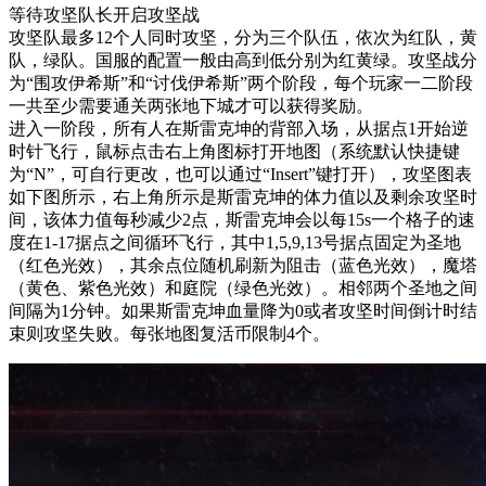
等待攻坚队长开启攻坚战
攻坚队最多12个人同时攻坚，分为三个队伍，依次为红队，黄
队，绿队。国服的配置一般由高到低分别为红黄绿。攻坚战分
为“围攻伊希斯”和“讨伐伊希斯”两个阶段，每个玩家一二阶段
一共至少需要通关两张地下城才可以获得奖励。
进入一阶段，所有人在斯雷克坤的背部入场，从据点1开始逆
时针飞行，鼠标点击右上角图标打开地图（系统默认快捷键
为“N”，可自行更改，也可以通过“Insert”键打开），攻坚图表
如下图所示，右上角所示是斯雷克坤的体力值以及剩余攻坚时
间，该体力值每秒减少2点，斯雷克坤会以每15s一个格子的速
度在1-17据点之间循环飞行，其中1,5,9,13号据点固定为圣地
（红色光效），其余点位随机刷新为阻击（蓝色光效），魔塔
（黄色、紫色光效）和庭院（绿色光效）。相邻两个圣地之间
间隔为1分钟。如果斯雷克坤血量降为0或者攻坚时间倒计时结
束则攻坚失败。每张地图复活币限制4个。