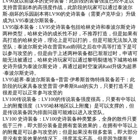
支持普雷副本的高强度作战，此阶段的玩家可以通过泰波尔
斯-崩坏的乐园副本将LV90的史诗装备（需要卢克毕业）升级
成为LV95泰波尔斯装备。
LV95版本装备：LV95史诗装备包括哈林史诗和泰波尔斯史诗
两种类型，哈林史诗的成长性不好，不推荐打造，但是如果有
高打造的哈林史诗，理论上是可以打的，但是可能无法加入攻
坚队；泰波尔斯史诗在普雷Raid削弱之后在中高等打造下是可
以参与攻坚的，但是由于上述两种装备都已渐渐过时，申请可
能无法被通过，哈林史诗玩家可以通过黎明裂缝地下城将哈林
史诗升级为泰波尔斯史诗，再通过超时空漩涡Raid升级为超界
·泰波尔斯史诗。
LV95超界·泰波尔斯装备+普雷·伊希斯首饰特殊装备若干：此
阶段的玩家具备攻坚普雷·伊希斯Raid的实力，只要打造不是
很差是可以正常参与攻坚的
LV100传说装备：LV100的传说装备强度很高，只要有中等以
上的附魔强度（LV95哈林地区以上附魔）是可以支撑的，但
是传说装备因为排面问题可能难以进入攻坚队。
LV100 史诗装备：LV100史诗装备种类繁多，全身的散件只要
低于三件，即大部分装备是拥有套装效果的，在拥有中等以上
的附魔是可以参与攻坚的；但是如果没有很多套装，即大部分
是没有套装效果的情况下，强度其实不高，但是因为牌面充