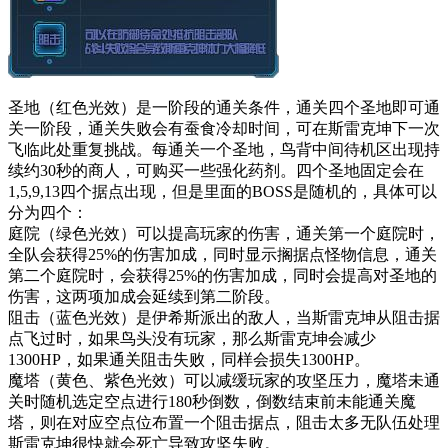
圣地（红色光效）是一阶段的通关条件，通关四个圣地即可通
关一阶段，通关失败会有蚕食冷却时间，可在斯雷克坤下一次
飞临此处重复挑战。每通关一个圣地，鸟背中间待机区出现持
续约30秒的商人，可购买一些强化药剂。四个圣地固定会在
1,5,9,13四个据点出现，但是里面的BOSS是随机的，具体可以
分为四个：
庭院（绿色光效）可以提高玩家的伤害，通关第一个庭院时，
全队会获得25%的伤害加成，同时显示搁据点怪物信息，通关
第二个庭院时，会获得25%的伤害加成，同时会提高对圣地的
伤害，这两项加成会延续到第二阶段。
阻击（蓝色光效）是伊希斯派出的敌人，当斯雷克坤从阻击据
点飞过时，如果鸟头没有玩家，那么斯雷克坤会减少
1300HP，如果通关阻击失败，同样会损失1300HP。
魔塔（黄色、紫色光效）可以减缓玩家的攻坚压力，魔塔未通
关时随机选定空点进行180秒倒数，倒数结束前未能通关魔
塔，则在对应空点位布置一个阻击据点，阻击太多无队伍处理
斯雷克坤很快就会死亡导致攻坚失败。