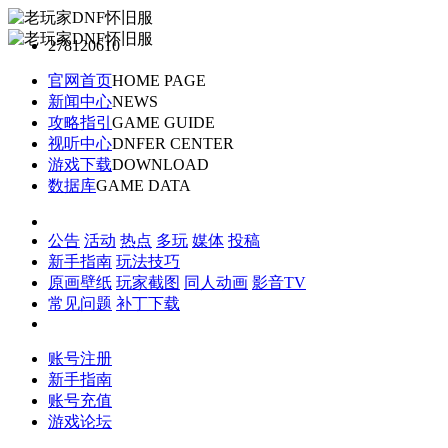
278120610
官网首页
HOME PAGE
新闻中心
NEWS
攻略指引
GAME GUIDE
视听中心
DNFER CENTER
游戏下载
DOWNLOAD
数据库
GAME DATA
公告
活动
热点
多玩
媒体
投稿
新手指南
玩法技巧
原画壁纸
玩家截图
同人动画
影音TV
常见问题
补丁下载
账号注册
新手指南
账号充值
游戏论坛