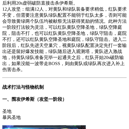
后利用20s虚弱破防直接击杀伊希斯。
12人攻坚：组满12人，对黄队和绿队装备要求稍低，红队要求
不变，但需要注意黄队绿队配置不能弱于红队太多，否则可能
会导致黄绿两个队伍均被献祭无法获得奖励的情况。此种方法
一阶段打法较为灵活，可以红队黄队空降圣地，绿队空降庭
院，阻击不打，也可以红队黄队空降圣地，绿队守阻击，庭院
不打，还可以红队黄队空降圣地和庭院，绿队守阻击。进入二
阶段后，红队先进天空巢穴，视黄队绿队配置决定先打一套输
出还是留好爆发技能，绿队随后进入观测塔，黄队进入激战
地，待黄队绿队准备完毕一起通关之后，红队开始20s破防输
出，如果没能一波带走BOSS，则由黄队或绿队再次进入补上
伤害击杀。
战术打法与怪物机制
一、围攻伊希斯（攻坚一阶段）
圣地
暴风圣地