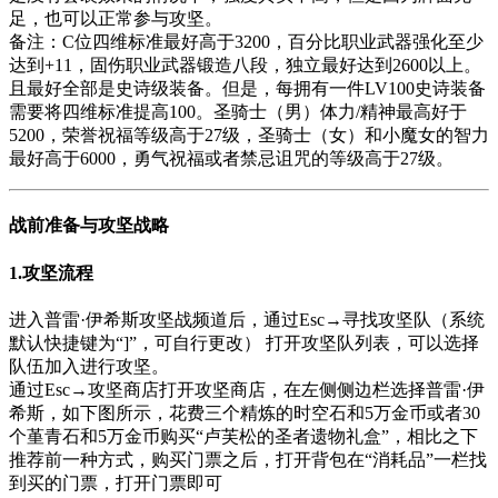
足，也可以正常参与攻坚。
备注：C位四维标准最好高于3200，百分比职业武器强化至少
达到+11，固伤职业武器锻造八段，独立最好达到2600以上。
且最好全部是史诗级装备。但是，每拥有一件LV100史诗装备
需要将四维标准提高100。圣骑士（男）体力/精神最高好于
5200，荣誉祝福等级高于27级，圣骑士（女）和小魔女的智力
最好高于6000，勇气祝福或者禁忌诅咒的等级高于27级。
战前准备与攻坚战略
1.攻坚流程
进入普雷·伊希斯攻坚战频道后，通过Esc→寻找攻坚队（系统
默认快捷键为“]”，可自行更改） 打开攻坚队列表，可以选择
队伍加入进行攻坚。
通过Esc→攻坚商店打开攻坚商店，在左侧侧边栏选择普雷·伊
希斯，如下图所示，花费三个精炼的时空石和5万金币或者30
个堇青石和5万金币购买“卢芙松的圣者遗物礼盒”，相比之下
推荐前一种方式，购买门票之后，打开背包在“消耗品”一栏找
到买的门票，打开门票即可