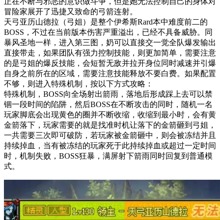
冒险家展开了迅捷又致命的弓箭连射。
天弓亚历山德拉（弓姐）是整个伊希斯Rard本中难度前二的
BOSS，不过在当前版本伤害严重溢出，已经不具备威胁。同
暴风圣地一样，进入第三图，奶可以直接交一觉全队爆发输出
直接带走，如果团队有强力控制技能，则更加简单，需要注意
的是弓姐的爆反技能，会短暂无敌并拉开身位同时减速并引爆
自身之前所在的区域，需要注意技能释放不要白费。如果配置
不够，则进入特殊机制，按以下方式攻略：
特殊机制，BOSS向全场射出箭雨，落地后形成踩上去可以禁
锢一段时间的陷阱，然后BOSS在不断攻击的同时，随机一名
玩家脚底会出现黄色的圈并不断收缩，收缩到最小时，会有黄
金箭落下，玩家需要的就是找准时机让落下的金箭砸到弓姐，
一共需要三次即可破防，若玩家被金箭砸中，则会被冻结并且
持续掉血，当有被冻结的玩家死于此持续掉血或超过一定时间
时，机制失败，BOSS狂暴，满屏射下箭雨同时回复到普通模
式。