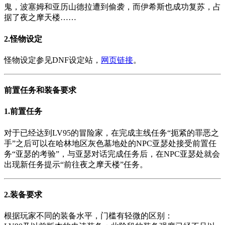
鬼，波塞姆和亚历山德拉遭到偷袭，而伊希斯也成功复苏，占
据了夜之摩天楼……
2.怪物设定
怪物设定参见DNF设定站，
网页链接
。
前置任务和装备要求
1.前置任务
对于已经达到LV95的冒险家，在完成主线任务“扼紧的罪恶之
手”之后可以在哈林地区灰色墓地处的NPC亚瑟处接受前置任
务“亚瑟的考验”，与亚瑟对话完成任务后，在NPC亚瑟处就会
出现新任务提示“前往夜之摩天楼”任务。
2.装备要求
根据玩家不同的装备水平，门槛有轻微的区别：
LV90及以前版本的史诗装备：此阶段的装备强度已经不足以