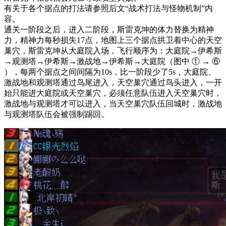
有关于各个据点的打法请参照后文“战术打法与怪物机制”内
容。
通关一阶段之后，进入二阶段，斯雷克坤的体力替换为精神
力，精神力每秒损失17点，地图上三个据点拱卫着中心的天空
巢穴，斯雷克坤从大庭院入场，飞行顺序为：大庭院→伊希斯
→观测塔→伊希斯→激战地→伊希斯→大庭院（图中 ① → ⑥
），每两个据点之间间隔为10s，比一阶段少了5s，大庭院、
激战地和观测塔通过鸟尾进入，天空巢穴通过鸟头进入，一开
始只能进大庭院或天空巢穴，必须任意队伍进入天空巢穴时，
激战地与观测塔才可以进入，当天空巢穴队伍回城时，激战地
与观测塔队伍会被强制踢回。