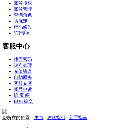
账号授权
账号管理
查询角色
防沉迷
密码修改
VIP专区
客服中心
找回密码
被盗处理
充值错误
自助服务
客服专区
账号申诉
珍 宝 阁
BUG提交
您所在的位置：
主页
-
攻略指引
-
新手指南
-