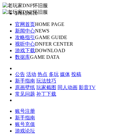
278120610
官网首页
HOME PAGE
新闻中心
NEWS
攻略指引
GAME GUIDE
视听中心
DNFER CENTER
游戏下载
DOWNLOAD
数据库
GAME DATA
公告
活动
热点
多玩
媒体
投稿
新手指南
玩法技巧
原画壁纸
玩家截图
同人动画
影音TV
常见问题
补丁下载
账号注册
新手指南
账号充值
游戏论坛