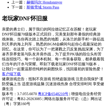
上一篇：
赫顿玛尔 Hendonmyre
下一篇：
斯顿雪域 Storm Pass
老玩家DNF怀旧服
亲爱的勇士们，属于我们的阿拉德记忆正在苏醒！老玩家
DNF怀旧服70级版本正式回归，完美复刻那年暑假的经典游
戏体验。当你再次踏上熟悉的地图，从洛兰的新手村一路征战
到天界的海上列车，熟悉的BGM会瞬间勾起你心底最深处的
回忆。在这里，你可以为了一把屠戮之刃反复挑战深渊，为了
凑齐异界套装与队友并肩作战，为了提升PK场的段位头衔苦
练连招技巧。每一个副本机制、每一件装备获取，都承载着我
们当年的汗水与荣耀。即刻下载老玩家DNF怀旧服70版本，
让我们一起重温那些纯粹的刷图快乐，找回最初的冒险热爱！
客户端下载
健康游戏忠告：抵制不良游戏 拒绝盗版游戏 注意自我保护 谨
防受骗上当 适度游戏益脑 沉迷游戏伤身 合理安排时间 享受健
康生活
版本号：3.7.055.6070
粤ICP备6548210号
| 增值电信业务经营
许可证：粤B2-20263085 | 网络出版服务许可证:（总）网出证