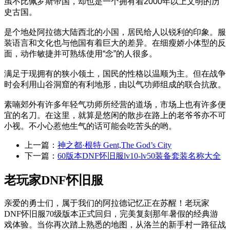
虽不比佩罗斯帝国，却也是一个拥有着2000年以上文明的历
史古国。
是个地处阿拉德大陆西北的小国，居民给人以锐利的印象。服
装语言和文化也与他国有着巨大的差异。在细瘦娇小体型的反
面，动作敏捷并可熟练使用“念”的人很多。
满足于现拥有的狭小领土，国民的性格以温顺为主。但在战争
时会利用山谷洞窟的有利地形，由以气功师组成的联合抗敌。
素喃郊外有许多年轻气功师所经营的道场，市场上也有许多便
宜的名刀。在这里，就算是悠闲的散步在路上的老爷爷亦不可
小视。不小心惹他生气的话可能会吃苦头的哟。
上一篇：
神之都·根特 Gent,The God’s City
下一篇：
60版本DNF怀旧服lv10-lv50装备套装名称大全
老玩家DNF怀旧服
亲爱的勇士们，属于我们的阿拉德记忆正在苏醒！老玩家
DNF怀旧服70级版本正式回归，完美复刻那年暑假的经典游
戏体验。当你再次踏上熟悉的地图，从洛兰的新手村一路征战