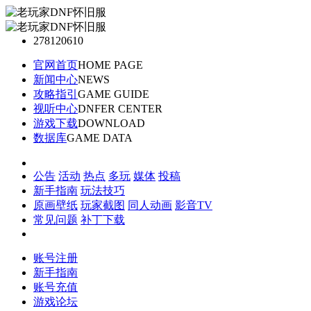
278120610
官网首页
HOME PAGE
新闻中心
NEWS
攻略指引
GAME GUIDE
视听中心
DNFER CENTER
游戏下载
DOWNLOAD
数据库
GAME DATA
公告
活动
热点
多玩
媒体
投稿
新手指南
玩法技巧
原画壁纸
玩家截图
同人动画
影音TV
常见问题
补丁下载
账号注册
新手指南
账号充值
游戏论坛