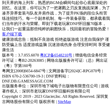
到天界的海上列车，熟悉的BGM会瞬间勾起你心底最深处的
回忆。在这里，你可以为了一把屠戮之刃反复挑战深渊，为了
凑齐异界套装与队友并肩作战，为了提升PK场的段位头衔苦
练连招技巧。每一个副本机制、每一件装备获取，都承载着我
们当年的汗水与荣耀。即刻下载老玩家DNF怀旧服70版本，
让我们一起重温那些纯粹的刷图快乐，找回最初的冒险热爱！
客户端下载
健康游戏忠告：抵制不良游戏 拒绝盗版游戏 注意自我保护 谨
防受骗上当 适度游戏益脑 沉迷游戏伤身 合理安排时间 享受健
康生活
版本号：3.7.055.6070
粤ICP备6548210号
| 增值电信业务经营
许可证：粤B2-20263085 | 网络出版服务许可证:（总）网出证
（粤）字第160号
粤网文[2008]6654-6847号 | 文网游备字[2024]C-RPG070号 |
ISBN 670-2-536700-19-3 | DNF资料站：
DNF.DB.GAMESSAGE.COM
出版服务单位：深圳市地下城电子出版物有限责任公司 | 游戏
著作权人：深圳市老玩家DNF怀旧服科技有限公司
Copyright © 2019 - 2023 Glacier,Inc. All Rights Reserved. 深圳复
古网络股份有限公司 版权所有 |
SiteMap