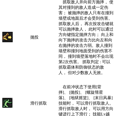
抓取敌人并向前方抛摔， 使
其对撞到的敌人造成一定伤
害； 被抛摔的敌人只有在撞到
墙壁或地面后才会受到伤害。
抓取敌人后， 再次按攻击键就
可以抛摔敌人， 此时可以通过
方向键指定抛摔方向； 向上和
抛投
向下抛摔的攻击力比向左和向
右抛摔的攻
击力弱。敌人撞到
墙壁和撞到地面受到的伤害不
同， 撞到墙壁落地时不会出现
第2次伤害。 抓取判定 : 可以
抓取霸体和防御状态的敌
人， 但对少数敌人无效。
在前冲状态下使用[背
摔]、 [抛投]、 [螺旋彗星
落]、 [地狱摇篮]、 [末日风暴]
滑行抓取
技能时， 可以滑行抓取敌人。
滑行抓取敌人时， 可以用方向
键进行上下滑行； 技能Lv越