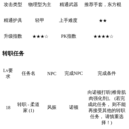
攻击类型
物理型为主
精通武器
推荐手套，东方棍
精通护具
轻甲
上手难度
★★
升级指数
PK指数
★★★☆
★★★★☆
转职任务
Lv要
任务名
完成NPC
完成条件
NPC
求
向诺顿打听[椎骨肌
肉强化剂]。 (若完
转职 - 柔道
成此任务， 则不能
风振
诺顿
18
家 (1)
再接受其他的转职
任务， 请慎重选
择！)