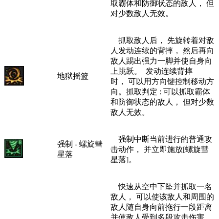
取霸体和防御状态的敌人， 但
对少数敌人无效。
抓取敌人后， 先旋转着对敌
人发动连续的背摔， 然后再向
敌人踢出强力一脚并使自身向
上跳跃。 发动连续背摔
地狱摇篮
时， 可以用方向键控制移动方
向。抓取判定 : 可以抓取霸体
和防御状态的敌人， 但对少数
敌人无效。
强制中断当前进行的普通攻
强制 - 螺旋彗
击动作， 并立即施放[螺旋彗
星落
星落]。
快速从空中下坠并抓取一名
敌人， 可以使该敌人和周围的
敌人随自身向前拖行一段距离
并使敌人受到多段攻击伤害。