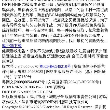
DNF怀旧服70级版本正式回归，完美复刻那年暑假的经典游
戏体验。当你再次踏上熟悉的地图，从洛兰的新手村一路征战
到天界的海上列车，熟悉的BGM会瞬间勾起你心底最深处的
回忆。在这里，你可以为了一把屠戮之刃反复挑战深渊，为了
凑齐异界套装与队友并肩作战，为了提升PK场的段位头衔苦
练连招技巧。每一个副本机制、每一件装备获取，都承载着我
们当年的汗水与荣耀。即刻下载老玩家DNF怀旧服70版本，
让我们一起重温那些纯粹的刷图快乐，找回最初的冒险热爱！
客户端下载
健康游戏忠告：抵制不良游戏 拒绝盗版游戏 注意自我保护 谨
防受骗上当 适度游戏益脑 沉迷游戏伤身 合理安排时间 享受健
康生活
版本号：3.7.055.6070
粤ICP备6548210号
| 增值电信业务经营
许可证：粤B2-20263085 | 网络出版服务许可证:（总）网出证
（粤）字第160号
粤网文[2008]6654-6847号 | 文网游备字[2024]C-RPG070号 |
ISBN 670-2-536700-19-3 | DNF资料站：
DNF.DB.GAMESSAGE.COM
出版服务单位：深圳市地下城电子出版物有限责任公司 | 游戏
著作权人：深圳市老玩家DNF怀旧服科技有限公司
Copyright © 2019 - 2023 Glacier,Inc. All Rights Reserved. 深圳复