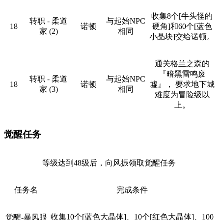
收集8个[牛头怪的
转职 - 柔道
与起始NPC
18
诺顿
硬角]和60个[蓝色
家 (2)
相同
小晶块]交给诺顿。
通关格兰之森的
『暗黑雷鸣废
转职 - 柔道
与起始NPC
18
诺顿
墟』， 要求地下城
家 (3)
相同
难度为冒险级以
上。
觉醒任务
等级达到48级后，向风振领取觉醒任务
任务名
完成条件
收集10个[蓝色大晶体]、10个[红色大晶体]、100
觉醒-暴风眼