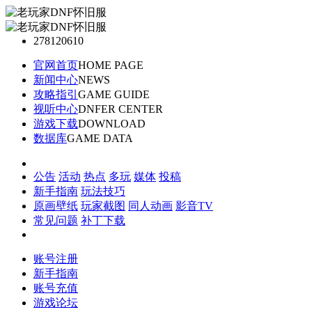
278120610
官网首页
HOME PAGE
新闻中心
NEWS
攻略指引
GAME GUIDE
视听中心
DNFER CENTER
游戏下载
DOWNLOAD
数据库
GAME DATA
公告
活动
热点
多玩
媒体
投稿
新手指南
玩法技巧
原画壁纸
玩家截图
同人动画
影音TV
常见问题
补丁下载
账号注册
新手指南
账号充值
游戏论坛