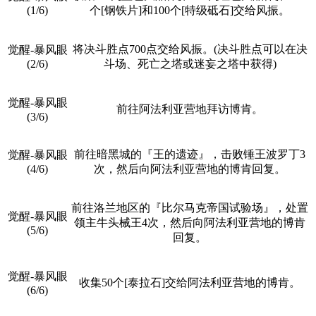
(1/6)
个[钢铁片]和100个[特级砥石]交给风振。
将决斗胜点700点交给风振。(决斗胜点可以在决
觉醒-暴风眼
(2/6)
斗场、死亡之塔或迷妄之塔中获得)
觉醒-暴风眼
前往阿法利亚营地拜访博肯。
(3/6)
前往暗黑城的『王的遗迹』，击败锤王波罗丁3
觉醒-暴风眼
(4/6)
次，然后向阿法利亚营地的博肯回复。
前往洛兰地区的『比尔马克帝国试验场』，处置
觉醒-暴风眼
领主牛头械王4次，然后向阿法利亚营地的博肯
(5/6)
回复。
觉醒-暴风眼
收集50个[泰拉石]交给阿法利亚营地的博肯。
(6/6)