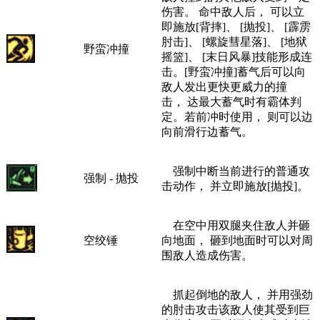
伤害。 命中敌人后， 可以立
即施放[背摔]、 [抛投]、 [霹雳
肘击]、 [螺旋彗星落]、 [地狱
野蛮冲撞
摇篮]、 [末日风暴]技能形成连
击。[野蛮冲撞]蓄气后可以向
敌人发出更快更威力的撞
击， 达最大蓄气时有霸体判
定。若前冲时使用， 则可以边
向前滑行边蓄气。
强制中断当前进行的普通攻
强制 - 抛投
击动作， 并立即施放[抛投]。
在空中用双腿夹住敌人并砸
空绞锤
向地面， 砸到地面时可以对周
围敌人造成伤害。
抓起倒地的敌人， 并用强劲
的肘击攻击该敌人使其受到巨