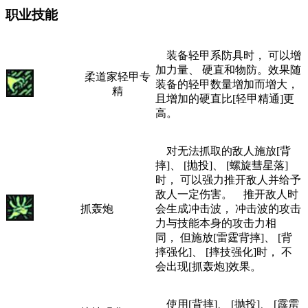
职业技能
装备轻甲系防具时， 可以增
加力量、 硬直和物防。效果随
柔道家轻甲专
装备的轻甲数量增加而增大，
精
且增加的硬直比[轻甲精通]更
高。
对无法抓取的敌人施放[背
摔]、 [抛投]、 [螺旋彗星落]
时， 可以强力推开敌人并给予
敌人一定伤害。 推开敌人时
抓轰炮
会生成冲击波， 冲击波的攻击
力与技能本身的攻击力相
同， 但施放[雷霆背摔]、 [背
摔强化]、 [摔技强化]时， 不
会出现[抓轰炮]效果。
使用[背摔]、 [抛投]、 [霹雳