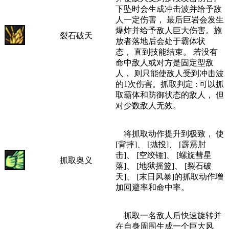
下坠时会生成冲击波并给予敌
人一定伤害， 最后巨岩会发生
爆炸并给予敌人巨大伤害。施
裂石破天
放者落地后会处于霸体状
态， 直到技能结束。 若没有
命中敌人或对方是固定型敌
人， 则只能使敌人受到冲击波
的1次伤害。抓取判定 : 可以抓
取霸体和防御状态的敌人， 但
对少数敌人无效。
将抓取动作提升到极致， 使
[背摔]、 [抛投]、 [霹雳肘
击]、 [空绞锤]、 [螺旋彗星
抓取奥义
落]、 [地狱摇篮]、 [裂石破
天]、 [末日风暴]的抓取动作增
加回避率和命中率。
抓取一名敌人后快速旋转并
在自身周围生成一个巨大风