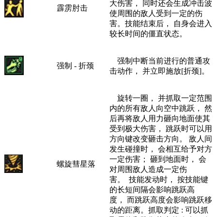
大伤害， 同时还会生成冲击波
霹雳肘击
使周围的敌人受到一定的伤
害。技能结束后， 自身会进入
较长时间的僵直状态。
强制中断当前进行的普通攻
强制 - 折颈
击动作， 并立即施放[折颈]。
旋转一圈， 并抓取一定范围
内的所有敌人向空中跳跃， 然
后再将敌人用力砸向地面使其
受到极大伤害， 跳跃时可以用
方向键改变砸击方向。 敌人间
发生碰撞时， 会相互给予对方
一定伤害； 砸到地面时， 会
螺旋彗星落
对周围敌人造成一定伤
害。 技能发动时， 按技能键
的长短间隔会影响跳跃高
度， 而跳跃高度会影响跳跃移
动的距离。抓取判定 : 可以抓