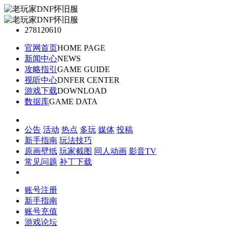
278120610
官网首页
HOME PAGE
新闻中心
NEWS
攻略指引
GAME GUIDE
视听中心
DNFER CENTER
游戏下载
DOWNLOAD
数据库
GAME DATA
公告
活动
热点
多玩
媒体
投稿
新手指南
玩法技巧
原画壁纸
玩家截图
同人动画
影音TV
常见问题
补丁下载
账号注册
新手指南
账号充值
游戏论坛