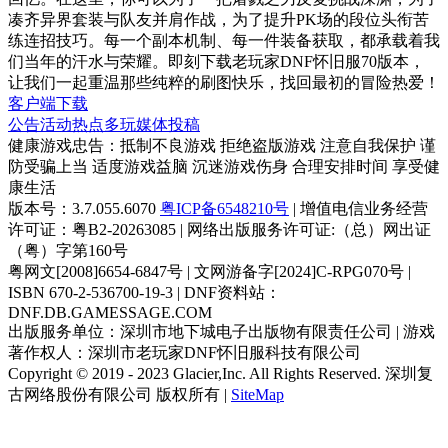
凑齐异界套装与队友并肩作战，为了提升PK场的段位头衔苦
练连招技巧。每一个副本机制、每一件装备获取，都承载着我
们当年的汗水与荣耀。即刻下载老玩家DNF怀旧服70版本，
让我们一起重温那些纯粹的刷图快乐，找回最初的冒险热爱！
客户端下载
公告
活动
热点
多玩
媒体
投稿
健康游戏忠告：抵制不良游戏 拒绝盗版游戏 注意自我保护 谨
防受骗上当 适度游戏益脑 沉迷游戏伤身 合理安排时间 享受健
康生活
版本号：3.7.055.6070
粤ICP备6548210号
| 增值电信业务经营
许可证：粤B2-20263085 | 网络出版服务许可证:（总）网出证
（粤）字第160号
粤网文[2008]6654-6847号 | 文网游备字[2024]C-RPG070号 |
ISBN 670-2-536700-19-3 | DNF资料站：
DNF.DB.GAMESSAGE.COM
出版服务单位：深圳市地下城电子出版物有限责任公司 | 游戏
著作权人：深圳市老玩家DNF怀旧服科技有限公司
Copyright © 2019 - 2023 Glacier,Inc. All Rights Reserved. 深圳复
古网络股份有限公司 版权所有 |
SiteMap