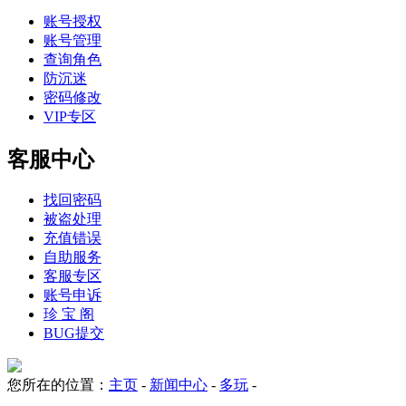
账号授权
账号管理
查询角色
防沉迷
密码修改
VIP专区
客服中心
找回密码
被盗处理
充值错误
自助服务
客服专区
账号申诉
珍 宝 阁
BUG提交
您所在的位置：
主页
-
新闻中心
-
多玩
-