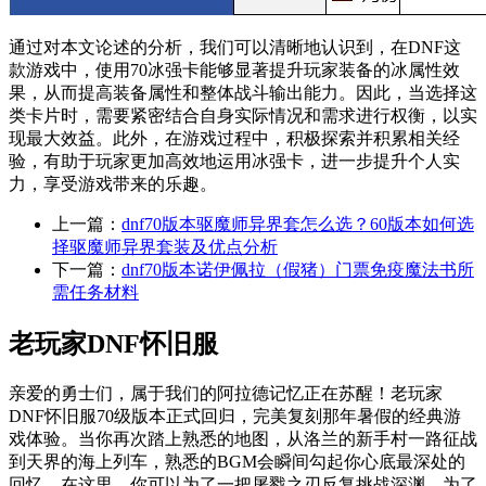
通过对本文论述的分析，我们可以清晰地认识到，在DNF这
款游戏中，使用70冰强卡能够显著提升玩家装备的冰属性效
果，从而提高装备属性和整体战斗输出能力。因此，当选择这
类卡片时，需要紧密结合自身实际情况和需求进行权衡，以实
现最大效益。此外，在游戏过程中，积极探索并积累相关经
验，有助于玩家更加高效地运用冰强卡，进一步提升个人实
力，享受游戏带来的乐趣。
上一篇：
dnf70版本驱魔师异界套怎么选？60版本如何选
择驱魔师异界套装及优点分析
下一篇：
dnf70版本诺伊佩拉（假猪）门票免疫魔法书所
需任务材料
老玩家DNF怀旧服
亲爱的勇士们，属于我们的阿拉德记忆正在苏醒！老玩家
DNF怀旧服70级版本正式回归，完美复刻那年暑假的经典游
戏体验。当你再次踏上熟悉的地图，从洛兰的新手村一路征战
到天界的海上列车，熟悉的BGM会瞬间勾起你心底最深处的
回忆。在这里，你可以为了一把屠戮之刃反复挑战深渊，为了