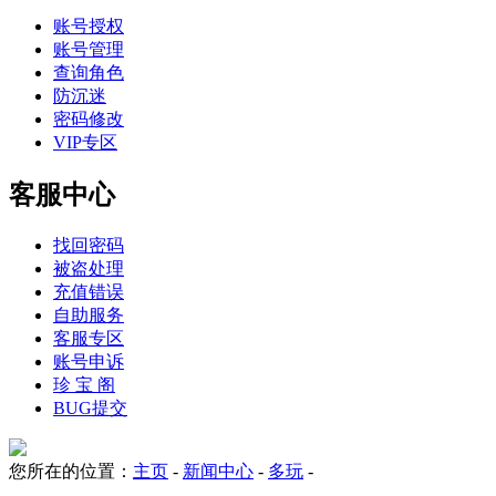
账号授权
账号管理
查询角色
防沉迷
密码修改
VIP专区
客服中心
找回密码
被盗处理
充值错误
自助服务
客服专区
账号申诉
珍 宝 阁
BUG提交
您所在的位置：
主页
-
新闻中心
-
多玩
-