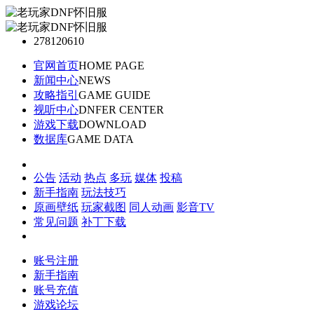
278120610
官网首页
HOME PAGE
新闻中心
NEWS
攻略指引
GAME GUIDE
视听中心
DNFER CENTER
游戏下载
DOWNLOAD
数据库
GAME DATA
公告
活动
热点
多玩
媒体
投稿
新手指南
玩法技巧
原画壁纸
玩家截图
同人动画
影音TV
常见问题
补丁下载
账号注册
新手指南
账号充值
游戏论坛