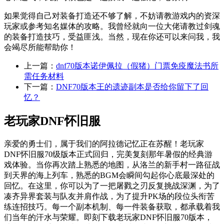
如果觉得自己对装备打造还不够了解，不妨请教游戏内的资深
玩家或参考知名媒体的攻略。我曾经就向一位大佬请教过剑魂
的装备打造技巧，受益匪浅。当然，现在你还可以来问我，我
会竭尽所能帮助你！
上一篇：
dnf70版本诺伊佩拉（假猪）门票免疫魔法书所
需任务材料
下一篇：
DNF70版本王的遗迹副本是否给你留下了回
忆？
老玩家DNF怀旧服
亲爱的勇士们，属于我们的阿拉德记忆正在苏醒！老玩家
DNF怀旧服70级版本正式回归，完美复刻那年暑假的经典游
戏体验。当你再次踏上熟悉的地图，从洛兰的新手村一路征战
到天界的海上列车，熟悉的BGM会瞬间勾起你心底最深处的
回忆。在这里，你可以为了一把屠戮之刃反复挑战深渊，为了
凑齐异界套装与队友并肩作战，为了提升PK场的段位头衔苦
练连招技巧。每一个副本机制、每一件装备获取，都承载着我
们当年的汗水与荣耀。即刻下载老玩家DNF怀旧服70版本，