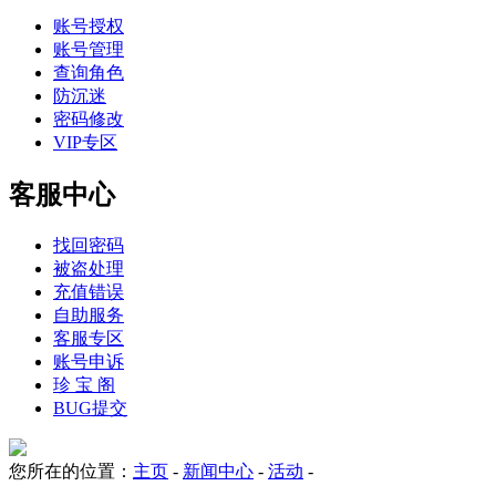
账号授权
账号管理
查询角色
防沉迷
密码修改
VIP专区
客服中心
找回密码
被盗处理
充值错误
自助服务
客服专区
账号申诉
珍 宝 阁
BUG提交
您所在的位置：
主页
-
新闻中心
-
活动
-