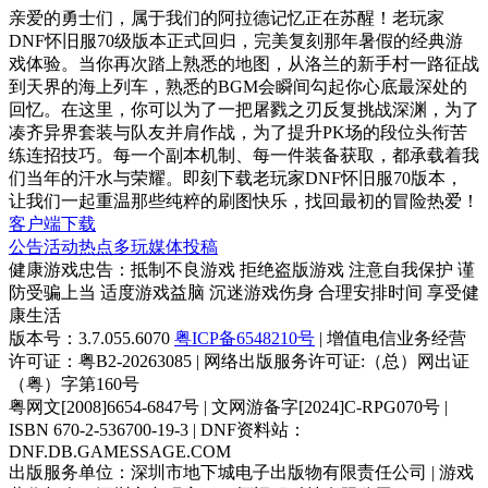
亲爱的勇士们，属于我们的阿拉德记忆正在苏醒！老玩家
DNF怀旧服70级版本正式回归，完美复刻那年暑假的经典游
戏体验。当你再次踏上熟悉的地图，从洛兰的新手村一路征战
到天界的海上列车，熟悉的BGM会瞬间勾起你心底最深处的
回忆。在这里，你可以为了一把屠戮之刃反复挑战深渊，为了
凑齐异界套装与队友并肩作战，为了提升PK场的段位头衔苦
练连招技巧。每一个副本机制、每一件装备获取，都承载着我
们当年的汗水与荣耀。即刻下载老玩家DNF怀旧服70版本，
让我们一起重温那些纯粹的刷图快乐，找回最初的冒险热爱！
客户端下载
公告
活动
热点
多玩
媒体
投稿
健康游戏忠告：抵制不良游戏 拒绝盗版游戏 注意自我保护 谨
防受骗上当 适度游戏益脑 沉迷游戏伤身 合理安排时间 享受健
康生活
版本号：3.7.055.6070
粤ICP备6548210号
| 增值电信业务经营
许可证：粤B2-20263085 | 网络出版服务许可证:（总）网出证
（粤）字第160号
粤网文[2008]6654-6847号 | 文网游备字[2024]C-RPG070号 |
ISBN 670-2-536700-19-3 | DNF资料站：
DNF.DB.GAMESSAGE.COM
出版服务单位：深圳市地下城电子出版物有限责任公司 | 游戏