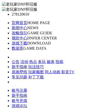
278120610
官网首页
HOME PAGE
新闻中心
NEWS
攻略指引
GAME GUIDE
视听中心
DNFER CENTER
游戏下载
DOWNLOAD
数据库
GAME DATA
公告
活动
热点
多玩
媒体
投稿
新手指南
玩法技巧
原画壁纸
玩家截图
同人动画
影音TV
常见问题
补丁下载
账号注册
新手指南
账号充值
游戏论坛