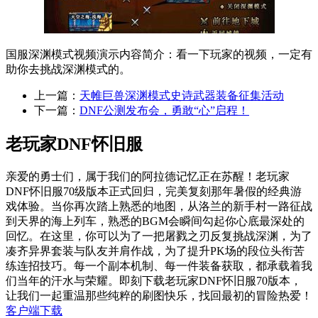
国服深渊模式视频演示内容简介：看一下玩家的视频，一定有
助你去挑战深渊模式的。
上一篇：
天帷巨兽深渊模式史诗武器装备征集活动
下一篇：
DNF公测发布会，勇敢“心”启程！
老玩家DNF怀旧服
亲爱的勇士们，属于我们的阿拉德记忆正在苏醒！老玩家
DNF怀旧服70级版本正式回归，完美复刻那年暑假的经典游
戏体验。当你再次踏上熟悉的地图，从洛兰的新手村一路征战
到天界的海上列车，熟悉的BGM会瞬间勾起你心底最深处的
回忆。在这里，你可以为了一把屠戮之刃反复挑战深渊，为了
凑齐异界套装与队友并肩作战，为了提升PK场的段位头衔苦
练连招技巧。每一个副本机制、每一件装备获取，都承载着我
们当年的汗水与荣耀。即刻下载老玩家DNF怀旧服70版本，
让我们一起重温那些纯粹的刷图快乐，找回最初的冒险热爱！
客户端下载