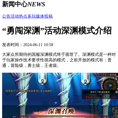
新闻中心
NEWS
公告
活动
热点
多玩
媒体
投稿
“勇闯深渊”活动深渊模式介绍
发表时间：2024-06-11 10:58
大家众所期待的国服深渊模式终于面世了。深渊模式是一种对
于玩家操作技术要求性很高的模式，之前开放的模式有：普
通，冒险级，勇士级，王者级。