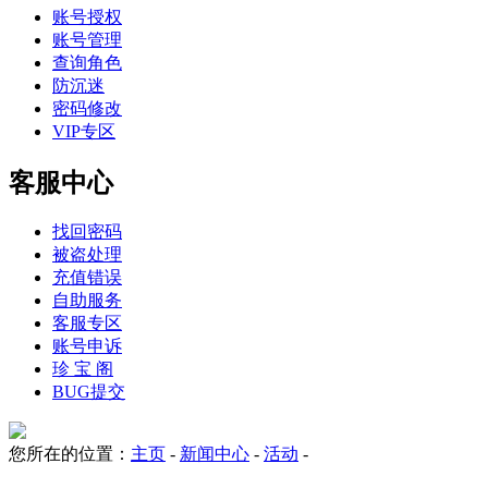
账号授权
账号管理
查询角色
防沉迷
密码修改
VIP专区
客服中心
找回密码
被盗处理
充值错误
自助服务
客服专区
账号申诉
珍 宝 阁
BUG提交
您所在的位置：
主页
-
新闻中心
-
活动
-