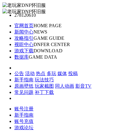
278120610
官网首页
HOME PAGE
新闻中心
NEWS
攻略指引
GAME GUIDE
视听中心
DNFER CENTER
游戏下载
DOWNLOAD
数据库
GAME DATA
公告
活动
热点
多玩
媒体
投稿
新手指南
玩法技巧
原画壁纸
玩家截图
同人动画
影音TV
常见问题
补丁下载
账号注册
新手指南
账号充值
游戏论坛